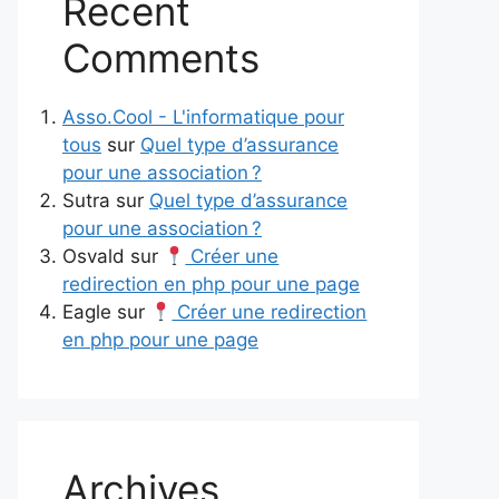
Recent
Comments
Asso.Cool - L'informatique pour
tous
sur
Quel type d’assurance
pour une association ?
Sutra
sur
Quel type d’assurance
pour une association ?
Osvald
sur
Créer une
redirection en php pour une page
Eagle
sur
Créer une redirection
en php pour une page
Archives